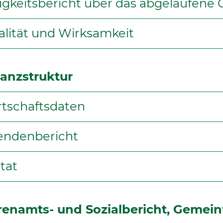
igkeitsbericht über das abgelaufene 
lität und Wirksamkeit
nanzstruktur
rtschaftsdaten
endenbericht
tat
renamts- und Sozialbericht, Geme