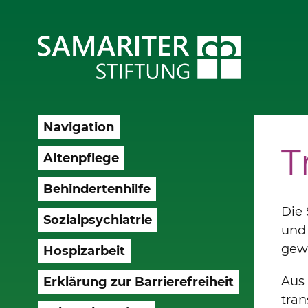
Navigation
T
Altenpflege
Behindertenhilfe
Die 
Sozialpsychiatrie
und 
gewä
Hospizarbeit
Aus 
Erklärung zur Barrierefreiheit
tran