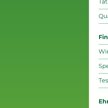
Tät
Qua
Fi
Wi
Sp
Tes
Eh