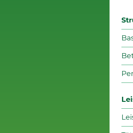
St
Ba
Be
Per
Le
Lei