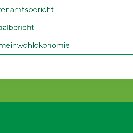
renamtsbericht
ialbericht
meinwohlökonomie