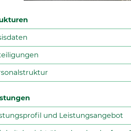
rukturen
sisdaten
teiligungen
sonalstruktur
istungen
stungsprofil und Leistungsangebot