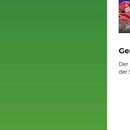
Ge
Der
der 