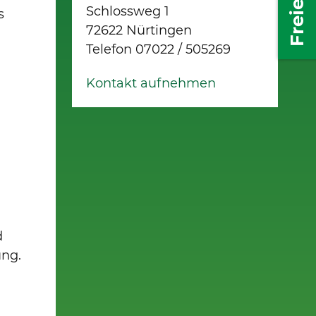
Schlossweg 1
s
72622 Nürtingen
Telefon 07022 / 505269
e
Kontakt aufnehmen
d
ung.