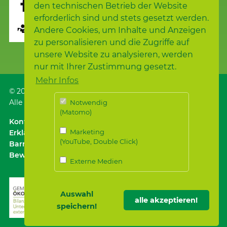
den technischen Betrieb der Website
erforderlich sind und stets gesetzt werden.
Seite übersetzen
Andere Cookies, um Inhalte und Anzeigen
zu personalisieren und die Zugriffe auf
unsere Website zu analysieren, werden
nur mit Ihrer Zustimmung gesetzt.
Mehr Infos
© 2026
Samariterstiftung
, Nürtingen
Alle Rechte vorbehalten.
Notwendig
(Matomo)
Kontakt
｜
Anfahrt ÖPNV / Parken
｜
Impressum
Marketing
Erklärung zur
(YouTube, Double Click)
Barrierefreiheit
｜
Datenschutz
｜
Datenschutz für
Bewerber*innen
Externe Medien
Auswahl
alle akzeptieren!
speichern!