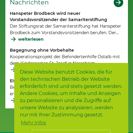
Nachrichten
Hanspeter Brodbeck wird neuer
Vorstandsvorsitzender der Samariterstiftung
Der Stiftungsrat der Samariterstiftung hat Hanspeter
Brodbeck zum Vorstandsvorsitzenden berufen. Der…
weiterlesen
Begegnung ohne Vorbehalte
Kooperationsprojekt der Behindertenhilfe Ostalb mit
dem Kindergarten St. Josef in Neresheim.
weiterlesen
Diese Website benutzt Cookies, die für
den technischen Betrieb der Website
Einstieg ins Arbeitsleben erfolgreich bestanden
erforderlich sind und stets gesetzt werden.
Beschäftigte der Behindertenhilfe Ostalb beenden
Andere Cookies, um Inhalte und Anzeigen
erfolgreich ihre Berufsbildung.
zu personalisieren und die Zugriffe auf
weiterlesen
unsere Website zu analysieren, werden
nur mit Ihrer Zustimmung gesetzt.
Mehr Infos