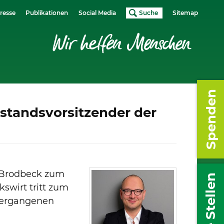
resse
Publikationen
Social Media
Suche
Sitemap
Spenden
standsvorsitzender der
r Brodbeck zum
Freie Stellen
swirt tritt zum
vergangenen