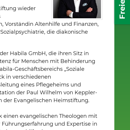
tiftung wieder
s
Vorständin Altenhilfe und Finanzen,
ozialpsychiatrie, die diakonische
er Habila GmbH, die ihren Sitz in
istenz für Menschen mit Behinderung
bila-Geschäftsbereichs „Soziale
ck in verschiedenen
usleitung eines Pflegeheims und
tation der Paul Wilhelm von Keppler-
n der Evangelischen Heimstiftung.
ck einen evangelischen Theologen mit
er Führungserfahrung und Expertise in