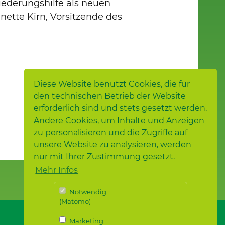
iederungshilfe als neuen
nette Kirn, Vorsitzende des
Diese Website benutzt Cookies, die für
den technischen Betrieb der Website
erforderlich sind und stets gesetzt werden.
Andere Cookies, um Inhalte und Anzeigen
zu personalisieren und die Zugriffe auf
unsere Website zu analysieren, werden
nur mit Ihrer Zustimmung gesetzt.
Mehr Infos
Notwendig
(Matomo)
Marketing