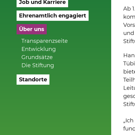
Job und Karriere
Ab 1
Ehrenamtlich engagiert
komp
Vor
Über uns
und 
Transparenzseite
Stif
Entwicklung
Hans
Grundsätze
Tübi
Die Stiftung
biet
Standorte
Teil
Leit
gesc
Stif
„Ich
fund