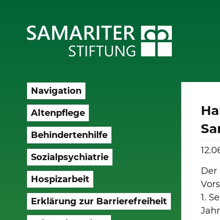
Navigation
Ha
Altenpflege
Sa
Behindertenhilfe
12.0
Sozialpsychiatrie
Der 
Hospizarbeit
Vors
1. 
Erklärung zur Barrierefreiheit
Jahr