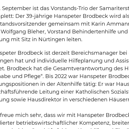
. September ist das Vorstands-Trio der Samariters
lett: Der 39-jährige Hanspeter Brodbeck wird al
standsvorsitzender gemeinsam mit Karin Ammann, 
Wolfgang Bleher, Vorstand Behindertenhilfe und S
tung mit Sitz in Nürtingen leiten.
peter Brodbeck ist derzeit Bereichsmanager bei d
ngen hat und individuelle Hilfeplanung und Ass
et. Brodbeck hat die Gesamtverantwortung des Ha
habe und Pflege“. Bis 2022 war Hanspeter Brodbe
ungspositionen in der Altenhilfe tätig: Er war Ha
häftsführende Leitung einer Katholischen Sozials
tung sowie Hausdirektor in verschiedenen Häuser
 freue mich sehr, dass wir mit Hanspeter Brodbe
ierter betriebswirtschaftlicher Kompetenz, breit