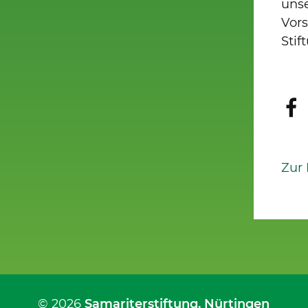
unse
Vors
Stif
Zur
© 2026
Samariterstiftung
, Nürtingen