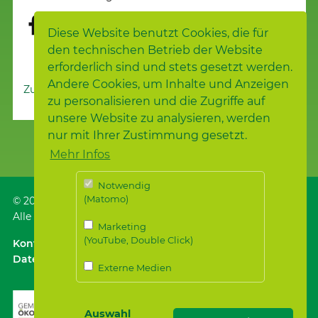
Diese Website benutzt Cookies, die für
den technischen Betrieb der Website
erforderlich sind und stets gesetzt werden.
Andere Cookies, um Inhalte und Anzeigen
Zur Nachrichtenübersicht
zu personalisieren und die Zugriffe auf
unsere Website zu analysieren, werden
nur mit Ihrer Zustimmung gesetzt.
Mehr Infos
Notwendig
(Matomo)
© 2026
Samariterstiftung
, Nürtingen
Alle Rechte vorbehalten.
Marketing
(YouTube, Double Click)
Kontakt
｜
Anfahrt ÖPNV / Parken
｜
Impressum
Datenschutz
｜
Datenschutz für Bewerber*innen
Externe Medien
Auswahl