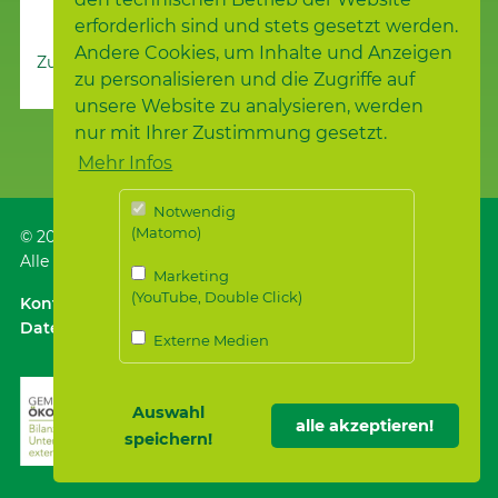
erforderlich sind und stets gesetzt werden.
Andere Cookies, um Inhalte und Anzeigen
Zur Nachrichtenübersicht
zu personalisieren und die Zugriffe auf
unsere Website zu analysieren, werden
nur mit Ihrer Zustimmung gesetzt.
Mehr Infos
Notwendig
(Matomo)
© 2026
Samariterstiftung
, Nürtingen
Alle Rechte vorbehalten.
Marketing
(YouTube, Double Click)
Kontakt
｜
Anfahrt ÖPNV / Parken
｜
Impressum
Datenschutz
｜
Datenschutz für Bewerber*innen
Externe Medien
Auswahl
alle akzeptieren!
speichern!