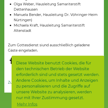
Olga Weber, Hausleitung Samariterstift
Dettenhausen
Manuela Bender, Hausleitung Dr. Vöhringer-Heim
Nürtingen)
Michaela Kraft, Hausleitung Samariterstift
Altenstadt
Zum Gottesdienst siund ausschließlich geladene
Gäste eingeladen.
Diese Website benutzt Cookies, die für
den technischen Betrieb der Website
erforderlich sind und stets gesetzt werden.
Andere Cookies, um Inhalte und Anzeigen
Zur Nachrichtenübersicht
zu personalisieren und die Zugriffe auf
unsere Website zu analysieren, werden
nur mit Ihrer Zustimmung gesetzt.
Mehr Infos