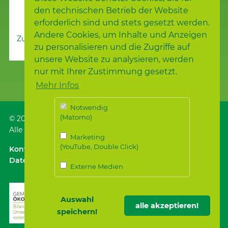
den technischen Betrieb der Website
erforderlich sind und stets gesetzt werden.
Andere Cookies, um Inhalte und Anzeigen
Zur Nachrichtenübersicht
zu personalisieren und die Zugriffe auf
unsere Website zu analysieren, werden
nur mit Ihrer Zustimmung gesetzt.
Mehr Infos
Notwendig
(Matomo)
© 2026
Samariterstiftung
, Nürtingen
Alle Rechte vorbehalten.
Marketing
(YouTube, Double Click)
Kontakt
｜
Anfahrt ÖPNV / Parken
｜
Impressum
Datenschutz
｜
Datenschutz für Bewerber*innen
Externe Medien
Auswahl
alle akzeptieren!
speichern!