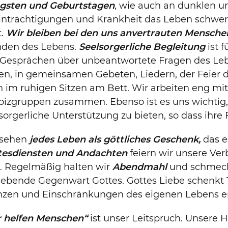
ngsten und Geburtstagen
, wie auch an dunklen u
inträchtigungen und Krankheit das Leben schwe
t.
Wir bleiben bei den uns anvertrauten Mensche
nden des Lebens.
Seelsorgerliche Begleitung
ist f
 Gesprächen über unbeantwortete Fragen des Leb
den, in gemeinsamen Gebeten, Liedern, der Feier
 im ruhigen Sitzen am Bett. Wir arbeiten eng m
pizgruppen zusammen. Ebenso ist es uns wichtig
sorgerliche Unterstützung zu bieten, so dass ihr
 sehen
jedes Leben als göttliches Geschenk,
das e
tesdiensten und Andachten
feiern wir unsere Ve
. Regelmäßig halten wir
Abendmahl
und schmeck
ebende Gegenwart Gottes. Gottes Liebe schenkt T
nzen und Einschränkungen des eigenen Lebens e
r helfen Menschen“
ist unser Leitspruch. Unsere Hi