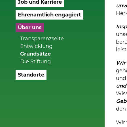
Job und Karriere
unv
Herk
Ehrenamtlich engagiert
Insp
Über uns
uns
Transparenzseite
berü
Entwicklung
leis
Grundsätze
Die Stiftung
Wir 
geh
Standorte
und
und
Wis
Geb
den 
Wir 