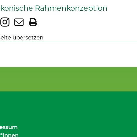
akonische Rahmenkonzeption
Seite übersetzen
essum
*innen