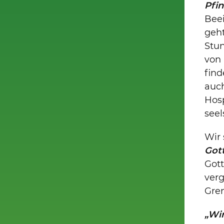
Pfi
Bee
geh
Stu
von
fin
auch
Hos
seel
Wir
Got
Gott
verg
Gre
„Wi