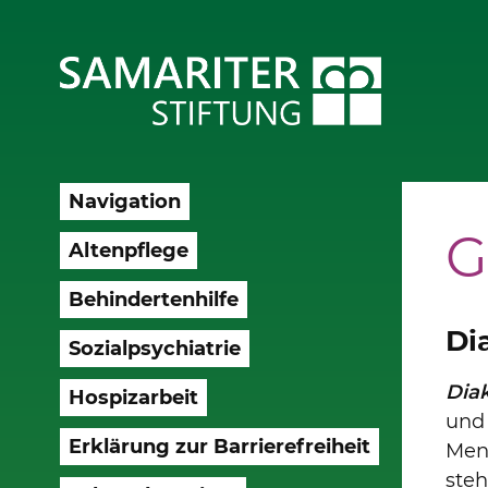
Navigation
G
Altenpflege
Behindertenhilfe
Di
Sozialpsychiatrie
Diak
Hospizarbeit
und 
Erklärung zur Barrierefreiheit
Mens
steh