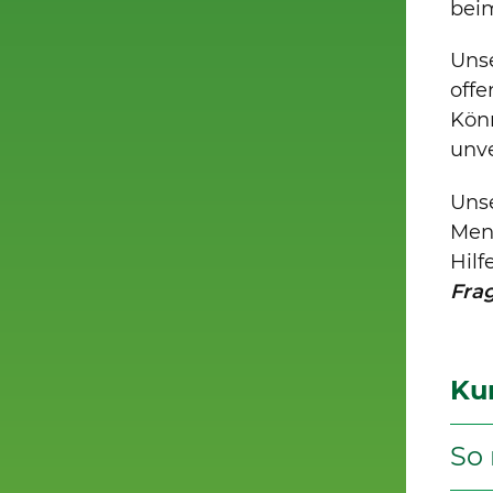
bei
Unse
offe
Könn
unve
Unse
Men
Hilf
Fra
Ku
So 