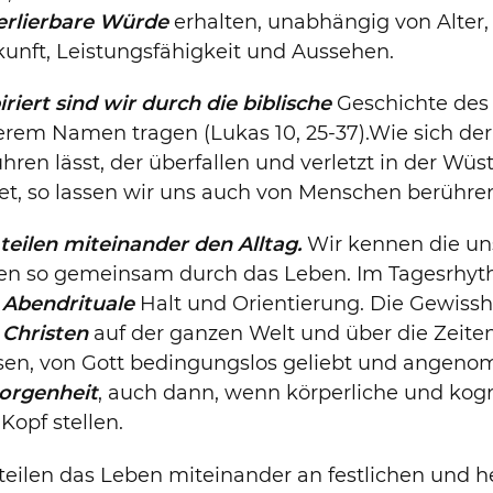
erlierbare Würde
erhalten, unabhängig von Alter,
unft, Leistungsfähigkeit und Aussehen.
iriert sind wir durch die biblische
Geschichte des 
erem Namen tragen (Lukas 10, 25-37).Wie sich de
hren lässt, der überfallen und verletzt in der Wüst
tet, so lassen wir uns auch von Menschen berühr
teilen miteinander den Alltag.
Wir kennen die un
en so gemeinsam durch das Leben. Im Tagesrhyt
Abendrituale
Halt und Orientierung. Die Gewissh
 Christen
auf der ganzen Welt und über die Zeite
sen, von Gott bedingungslos geliebt und angen
orgenheit
, auch dann, wenn körperliche und kog
Kopf stellen.
teilen das Leben miteinander an festlichen und 