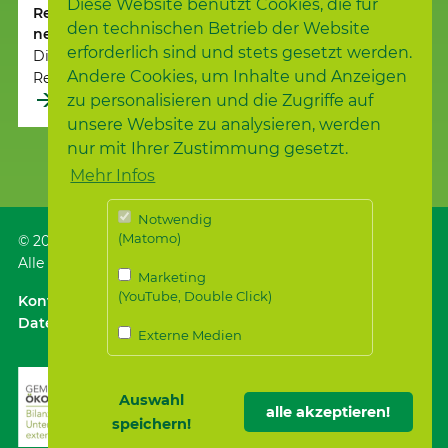
Diese Website benutzt Cookies, die für
Regionalleiterin Kathrin Finkbeiner feierlich ins
den technischen Betrieb der Website
neue Amt eingeführt
erforderlich sind und stets gesetzt werden.
Die neue Regionalleiterin Sozialpsychiatrie in der
Andere Cookies, um Inhalte und Anzeigen
Region Schwäbisch Hall der Samariterstiftung,…
weiterlesen
zu personalisieren und die Zugriffe auf
unsere Website zu analysieren, werden
nur mit Ihrer Zustimmung gesetzt.
Mehr Infos
Notwendig
(Matomo)
© 2026
Samariterstiftung
, Nürtingen
Alle Rechte vorbehalten.
Marketing
(YouTube, Double Click)
Kontakt
｜
Anfahrt ÖPNV / Parken
｜
Impressum
Datenschutz
｜
Datenschutz für Bewerber*innen
Externe Medien
Auswahl
alle akzeptieren!
speichern!