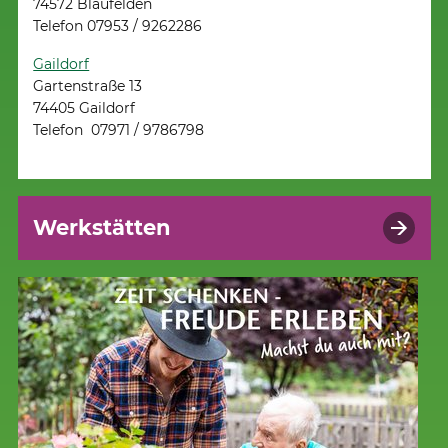
74572 Blaufelden
Telefon 07953 / 9262286
Gaildorf
Gartenstraße 13
74405 Gaildorf
Telefon 07971 / 9786798
Werkstätten