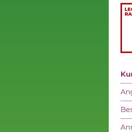
LE
RA
Ku
An
Be
An