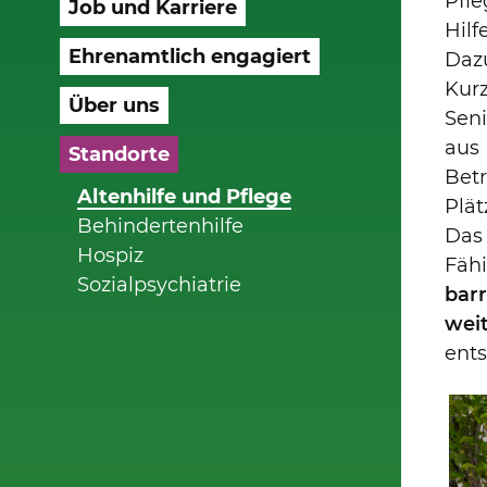
Pfle
Job und Karriere
Hilf
Ehrenamtlich engagiert
Daz
Kurz
Über uns
Sen
aus 
Standorte
Bet
Altenhilfe und Pflege
Plät
Behindertenhilfe
Das
Hospiz
Fäh
Sozialpsychiatrie
barr
wei
ent