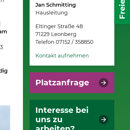
an
Jan Schmitting
Hausleitung
d
Eltinger Straße 48
eam
71229 Leonberg
Telefon 07152 / 358850
13
Kontakt aufnehmen
dig
Platzanfrage
Interesse bei
uns zu
arbeiten?