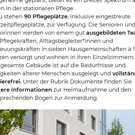
geheime geplant, bietet es ein breites Spektrum 
en in der stationären Pflege.
u stehen
90 Pflegeplätze
, inklusive eingestreute
zeitpflegeplätze, zur Verfügung. Die Senioren un
iorinnen werden von einem gut
ausgebildeten T
Pflegekräften, Alltagsbegleiter*innen und
reuungskräften in sieben Hausgemeinschaften à 
zen versorgt und wohnen in ihren Einzelzimmern.
 gesamte Gebäude ist auf die Bedürfnisse und
igkeiten älterer Menschen ausgelegt und
vollstän
ierefrei.
Unter der Rubrik Dokumente finden Sie
tere Informationen
zur Heimaufnahme und den
sprechenden Bogen zur Anmeldung.