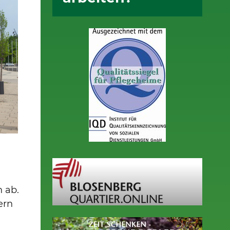
Bilderstrecke (2/6)
n ab.
ern