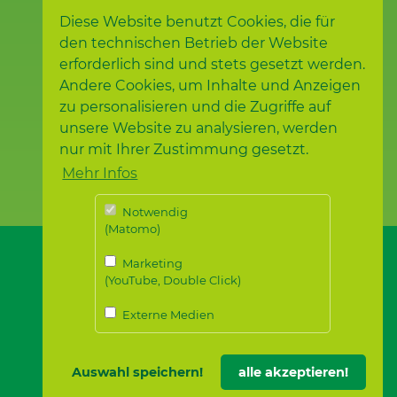
Altenpflege"
Diese Website benutzt Cookies, die für
Wie es für Rosa Obermaier
den technischen Betrieb der Website
und Klaus Wider nach dem
erforderlich sind und stets gesetzt werden.
Umzug ins Samariterstift
Andere Cookies, um Inhalte und Anzeigen
am Rathaus in Leonberg…
zu personalisieren und die Zugriffe auf
weiterlesen
unsere Website zu analysieren, werden
nur mit Ihrer Zustimmung gesetzt.
Mehr Infos
Notwendig
(Matomo)
Marketing
(YouTube, Double Click)
Externe Medien
Auswahl speichern!
alle akzeptieren!