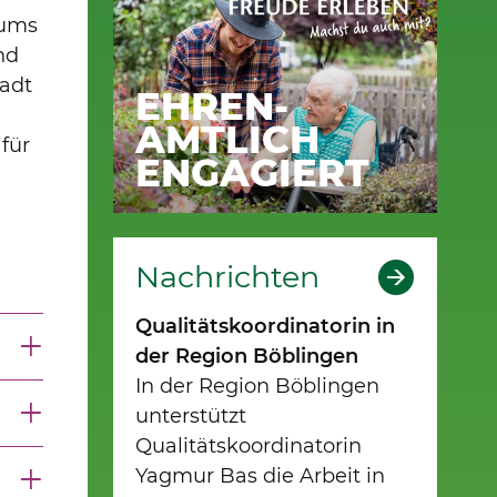
 ums
nd
tadt
EHREN-
AMTLICH
für
ENGAGIERT
Nachrichten
Qualitätskoordinatorin in
der Region Böblingen
In der Region Böblingen
unterstützt
Qualitätskoordinatorin
Yagmur Bas die Arbeit in