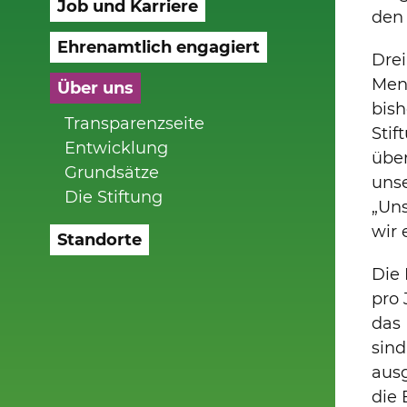
Job und Karriere
den
Ehrenamtlich engagiert
Drei
Mens
Über uns
bish
Transparenzseite
Stif
Entwicklung
übe
Grundsätze
unse
Die Stiftung
„Un
wir 
Standorte
Die 
pro 
das 
sind
ausg
die