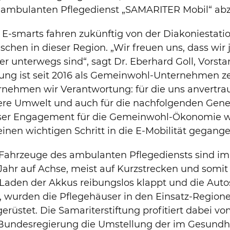
 ambulanten Pflegedienst „SAMARITER Mobil“ abz
 E-smarts fahren zukünftig von der Diakoniestat
chen in dieser Region. „Wir freuen uns, dass wir 
er unterwegs sind“, sagt Dr. Eberhard Goll, Vorsta
tung ist seit 2016 als Gemeinwohl-Unternehmen zerti
rnehmen wir Verantwortung: für die uns anvertr
re Umwelt und auch für die nachfolgenden Gener
ser Engagement für die Gemeinwohl-Ökonomie wir
einen wichtigen Schritt in die E-Mobilität gegange
Fahrzeuge des ambulanten Pflegediensts sind im
Jahr auf Achse, meist auf Kurzstrecken und somit 
Laden der Akkus reibungslos klappt und die Autos 
, wurden die Pflegehäuser in den Einsatz-Regio
erüstet. Die Samariterstiftung profitiert dabei 
 Bundesregierung die Umstellung der im Gesundhe