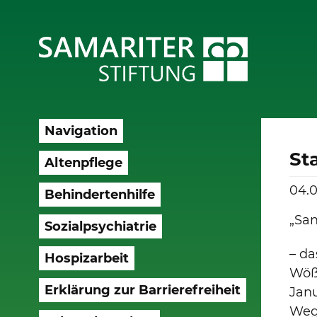
Navigation
St
Altenpflege
04.0
Behindertenhilfe
„San
Sozialpsychiatrie
– da
Hospizarbeit
Wößn
Erklärung zur Barrierefreiheit
Janu
Weg