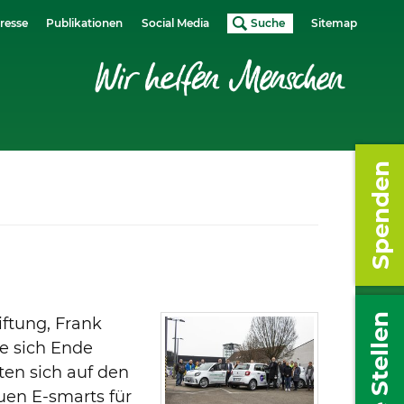
resse
Publikationen
Social Media
Suche
Sitemap
Spenden
Freie Stellen
iftung, Frank
ie sich Ende
ten sich auf den
uen E-smarts für