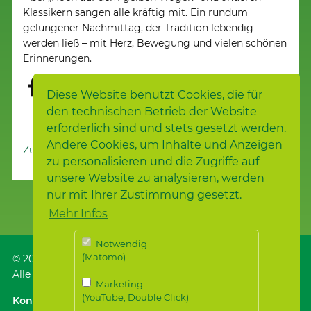
Klassikern sangen alle kräftig mit. Ein rundum
gelungener Nachmittag, der Tradition lebendig
werden ließ – mit Herz, Bewegung und vielen schönen
Erinnerungen.
Diese Website benutzt Cookies, die für
den technischen Betrieb der Website
erforderlich sind und stets gesetzt werden.
Andere Cookies, um Inhalte und Anzeigen
Zur Nachrichtenübersicht
zu personalisieren und die Zugriffe auf
unsere Website zu analysieren, werden
nur mit Ihrer Zustimmung gesetzt.
Mehr Infos
Notwendig
(Matomo)
© 2026
Samariterstiftung
, Nürtingen
Alle Rechte vorbehalten.
Marketing
(YouTube, Double Click)
Kontakt
｜
Anfahrt ÖPNV / Parken
｜
Impressum