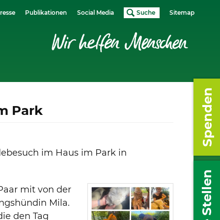
resse
Publikationen
Social Media
Suche
Sitemap
Spenden
m Park
debesuch im Haus im Park in
Freie Stellen
aar mit von der
ingshündin Mila.
die den Tag