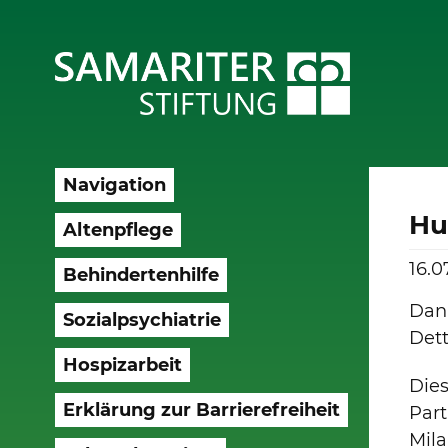
Navigation
Hu
Altenpflege
16.0
Behindertenhilfe
Dan
Sozialpsychiatrie
Dett
Hospizarbeit
Die
Erklärung zur Barrierefreiheit
Part
Mila