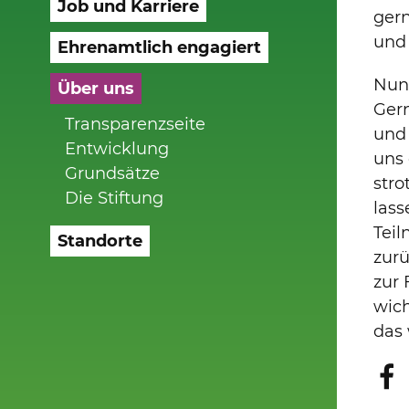
Job und Karriere
ger
und 
Ehrenamtlich engagiert
Nun
Über uns
Ger
Transparenzseite
und 
Entwicklung
uns 
Grundsätze
stro
Die Stiftung
lass
Teil
Standorte
zurü
zur 
wich
das 