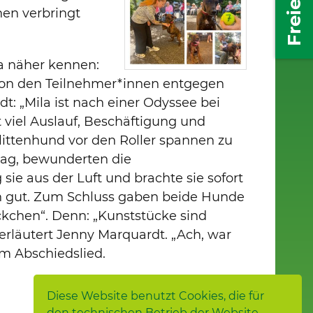
en verbringt
a näher kennen:
von den Teilnehmer*innen entgegen
t: „Mila ist nach einer Odyssee bei
t viel Auslauf, Beschäftigung und
Schlittenhund vor den Roller spannen zu
 mag, bewunderten die
 sie aus der Luft und brachte sie sofort
ich gut. Zum Schluss gaben beide Hunde
ückchen“. Denn: „Kunststücke sind
, erläutert Jenny Marquardt. „Ach, war
m Abschiedslied.
Diese Website benutzt Cookies, die für
den technischen Betrieb der Website