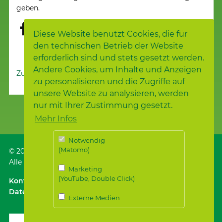
geben.
Diese Website benutzt Cookies, die für
den technischen Betrieb der Website
erforderlich sind und stets gesetzt werden.
Andere Cookies, um Inhalte und Anzeigen
Zur Nachrichtenübersicht
zu personalisieren und die Zugriffe auf
unsere Website zu analysieren, werden
nur mit Ihrer Zustimmung gesetzt.
Mehr Infos
Notwendig
(Matomo)
© 2026
Samariterstiftung
, Nürtingen
Alle Rechte vorbehalten.
Marketing
(YouTube, Double Click)
Kontakt
｜
Anfahrt ÖPNV / Parken
｜
Impressum
Datenschutz
｜
Datenschutz für Bewerber*innen
Externe Medien