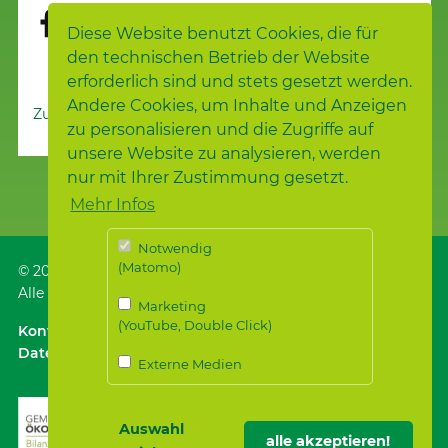
Diese Website benutzt Cookies, die für
den technischen Betrieb der Website
erforderlich sind und stets gesetzt werden.
Andere Cookies, um Inhalte und Anzeigen
Zur Nachrichtenübersicht
zu personalisieren und die Zugriffe auf
unsere Website zu analysieren, werden
nur mit Ihrer Zustimmung gesetzt.
Mehr Infos
Notwendig
(Matomo)
© 2026
Samariterstiftung
, Nürtingen
Alle Rechte vorbehalten.
Marketing
(YouTube, Double Click)
Kontakt
｜
Anfahrt ÖPNV / Parken
｜
Impressum
Datenschutz
｜
Datenschutz für Bewerber*innen
Externe Medien
Auswahl
alle akzeptieren!