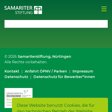
© 2026
Samariterstiftung
, Nürtingen
Alle Rechte vorbehalten.
Kontakt
｜
Anfahrt ÖPNV / Parken
｜
Impressum
Datenschutz
｜
Datenschutz für Bewerber*innen
Diese Website benutzt Cookies, die für
den technischen Betrieb der Website