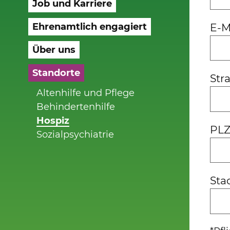
Job und Karriere
Ehrenamtlich engagiert
E-M
Über uns
Standorte
Str
Altenhilfe und Pflege
Behindertenhilfe
Hospiz
PL
Sozialpsychiatrie
Sta