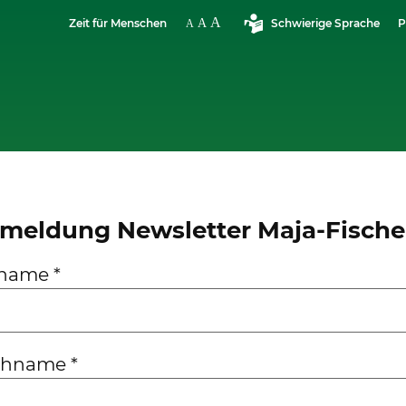
Zeit für Menschen
Schwierige Sprache
P
meldung Newsletter Maja-Fischer
rname
*
chname
*