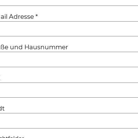
ail Adresse
*
aße und Hausnummer
Z
dt