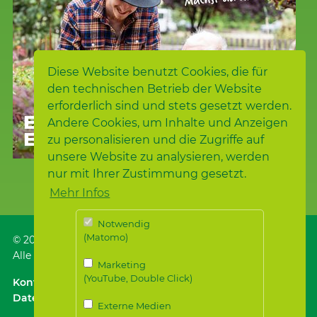
Diese Website benutzt Cookies, die für
den technischen Betrieb der Website
erforderlich sind und stets gesetzt werden.
EHREN-AMTLICH
Andere Cookies, um Inhalte und Anzeigen
ENGAGIERT
zu personalisieren und die Zugriffe auf
unsere Website zu analysieren, werden
nur mit Ihrer Zustimmung gesetzt.
Mehr Infos
Notwendig
(Matomo)
© 2026
Samariterstiftung
, Nürtingen
Alle Rechte vorbehalten.
Marketing
(YouTube, Double Click)
Kontakt
｜
Anfahrt ÖPNV / Parken
｜
Impressum
Datenschutz
｜
Datenschutz für Bewerber*innen
Externe Medien