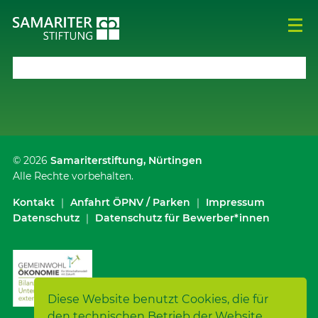
© 2026
Samariterstiftung
, Nürtingen
Alle Rechte vorbehalten.
Kontakt
｜
Anfahrt ÖPNV / Parken
｜
Impressum
Datenschutz
｜
Datenschutz für Bewerber*innen
Diese Website benutzt Cookies, die für
den technischen Betrieb der Website