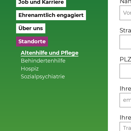
Na
Job und Karriere
Ehrenamtlich engagiert
Über uns
Str
Standorte
Altenhilfe und Pflege
PLZ
Behindertenhilfe
Hospiz
Sozialpsychiatrie
Ihr
Ihr