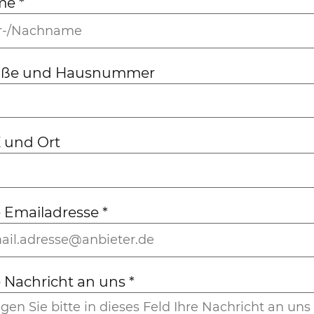
me
*
aße und Hausnummer
 und Ort
e Emailadresse
*
e Nachricht an uns
*