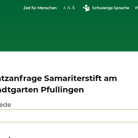
Zeit für Menschen
Schwierige Sprache
P
atzanfrage Samariterstift am
adtgarten Pfullingen
ede