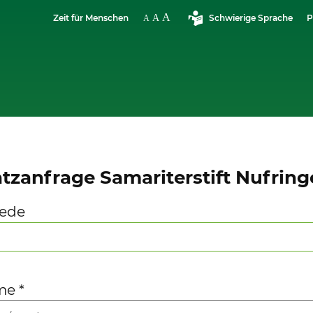
Zeit für Menschen
Schwierige Sprache
P
atzanfrage Samariterstift Nufrin
ede
me
*