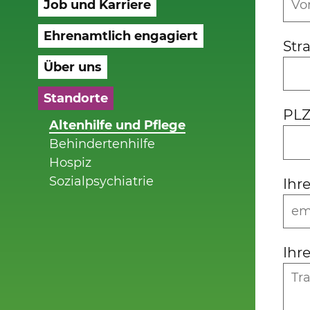
Job und Karriere
Ehrenamtlich engagiert
Str
Über uns
Standorte
PLZ
Altenhilfe und Pflege
Behindertenhilfe
Hospiz
Sozialpsychiatrie
Ihr
Ihr