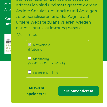
© 2026
Samariterstiftung
, Nürtingen
erforderlich sind und stets gesetzt werden.
Alle Rechte vorbehalten.
Andere Cookies, um Inhalte und Anzeigen
zu personalisieren und die Zugriffe auf
Kontakt
｜
Anfahrt ÖPNV / Parken
｜
Impressum
unsere Website zu analysieren, werden
Datenschutz
｜
Datenschutz für Bewerber*innen
nur mit Ihrer Zustimmung gesetzt.
Mehr Infos
Notwendig
(Matomo)
Marketing
(YouTube, Double Click)
Externe Medien
Auswahl
alle akzeptieren!
speichern!