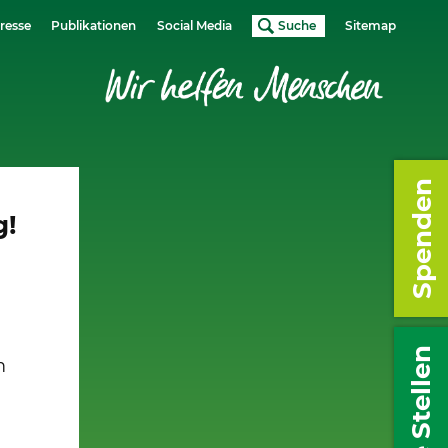
resse
Publikationen
Social Media
Suche
Sitemap
Spenden
g!
Freie Stellen
m