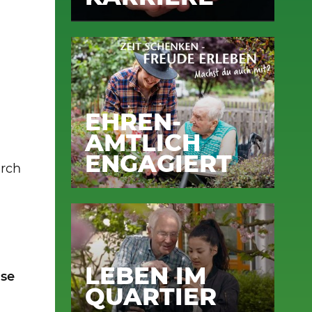
EHREN-
AMTLICH
ENGAGIERT
urch
LEBEN IM
ise
QUARTIER