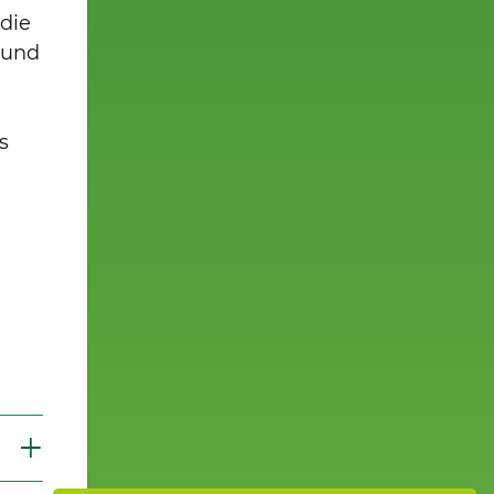
 die
 und
s