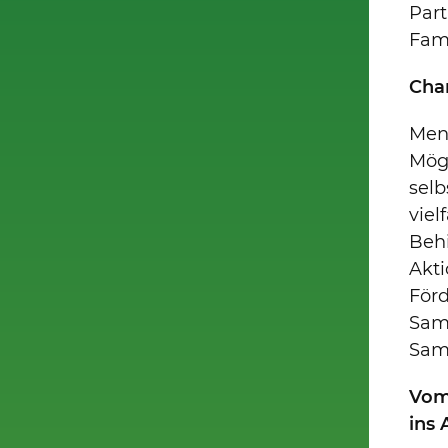
Par
Fam
Cha
Men
Mögl
selb
viel
Behi
Akti
Förd
Sama
Sama
Vom
ins 