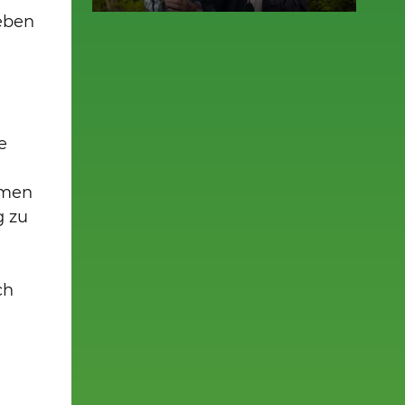
Neben
e
mmen
g zu
ch