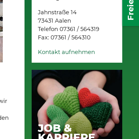
Jahnstraße 14
73431 Aalen
Telefon 07361 / 564319
Fax: 07361 / 564310
Kontakt aufnehmen
Bildstrecke 2 / 7
wir
den
JOB &
KARRIERE