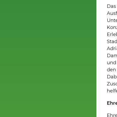
Das 
Ausf
Unt
Kon
Erle
Stad
Adri
Dam
und 
den
Dabe
Zusc
helf
Ehr
Ehr