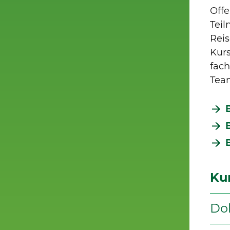
Offe
Tei
Reis
Kurs
fach
Team
Ku
Do