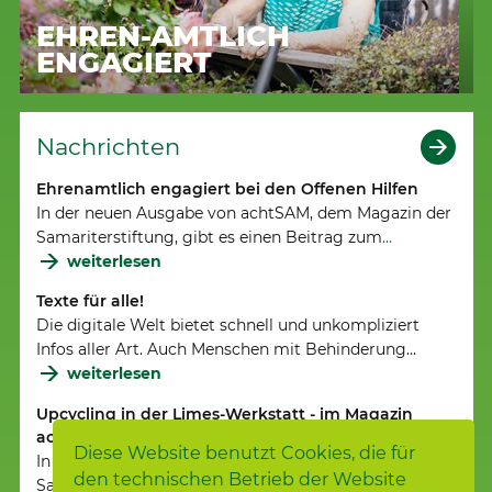
EHREN-AMTLICH
ENGAGIERT
Nachrichten
Ehrenamtlich engagiert bei den Offenen Hilfen
In der neuen Ausgabe von achtSAM, dem Magazin der
Samariterstiftung, gibt es einen Beitrag zum
…
weiterlesen
Texte für alle!
Die digitale Welt bietet schnell und unkompliziert
Infos aller Art. Auch Menschen mit Behinderung…
weiterlesen
Upcycling in der Limes-Werkstatt - im Magazin
achtSAM
Diese Website benutzt Cookies, die für
In der neuen Ausgabe von achtSAM, dem Magazin der
den technischen Betrieb der Website
Samariterstiftung, gibt es einen Beitrag
Upcycling…