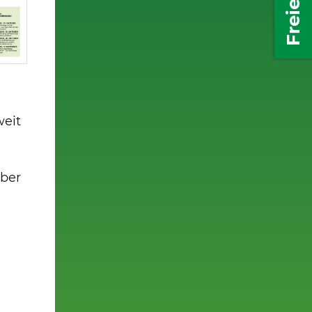
weit
über