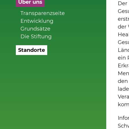
Über uns
Der 
Ges
Transparenzseite
erst
Entwicklung
der 
Grundsätze
Heal
Die Stiftung
Gesu
Standorte
Länd
ein 
Erk
Men
den 
lade
Vera
kom
Info
Sch