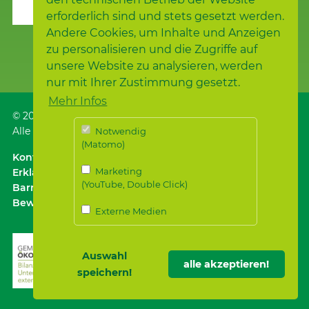
erforderlich sind und stets gesetzt werden.
Andere Cookies, um Inhalte und Anzeigen
zu personalisieren und die Zugriffe auf
unsere Website zu analysieren, werden
nur mit Ihrer Zustimmung gesetzt.
Mehr Infos
© 2026
Samariterstiftung
, Nürtingen
Alle Rechte vorbehalten.
Notwendig
(Matomo)
Kontakt
｜
Anfahrt ÖPNV / Parken
｜
Impressum
Marketing
Erklärung zur
(YouTube, Double Click)
Barrierefreiheit
｜
Datenschutz
｜
Datenschutz für
Bewerber*innen
Externe Medien
Auswahl
alle akzeptieren!
speichern!