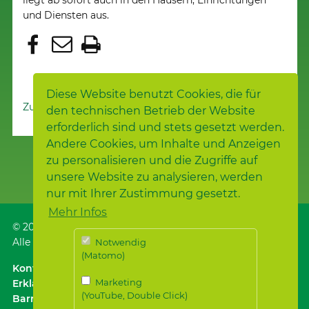
liegt ab sofort auch in den Häusern, Einrichtungen
und Diensten aus.
Diese Website benutzt Cookies, die für
Zur Nachrichtenübersicht
den technischen Betrieb der Website
erforderlich sind und stets gesetzt werden.
Andere Cookies, um Inhalte und Anzeigen
zu personalisieren und die Zugriffe auf
unsere Website zu analysieren, werden
nur mit Ihrer Zustimmung gesetzt.
Mehr Infos
© 2026
Samariterstiftung
, Nürtingen
Alle Rechte vorbehalten.
Notwendig
(Matomo)
Kontakt
｜
Anfahrt ÖPNV / Parken
｜
Impressum
Marketing
Erklärung zur
(YouTube, Double Click)
Barrierefreiheit
｜
Datenschutz
｜
Datenschutz für