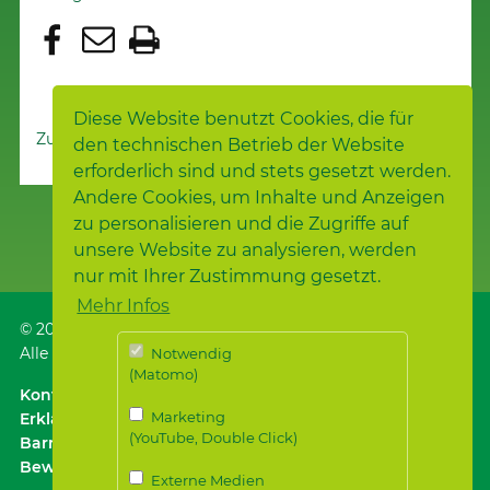
Diese Website benutzt Cookies, die für
Zur Nachrichtenübersicht
den technischen Betrieb der Website
erforderlich sind und stets gesetzt werden.
Andere Cookies, um Inhalte und Anzeigen
zu personalisieren und die Zugriffe auf
unsere Website zu analysieren, werden
nur mit Ihrer Zustimmung gesetzt.
Mehr Infos
© 2026
Samariterstiftung
, Nürtingen
Alle Rechte vorbehalten.
Notwendig
(Matomo)
Kontakt
｜
Anfahrt ÖPNV / Parken
｜
Impressum
Marketing
Erklärung zur
(YouTube, Double Click)
Barrierefreiheit
｜
Datenschutz
｜
Datenschutz für
Bewerber*innen
Externe Medien