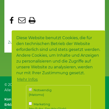
Diese Website benutzt Cookies, die für
Zur Nachrichtenübersicht
den technischen Betrieb der Website
erforderlich sind und stets gesetzt werden.
Andere Cookies, um Inhalte und Anzeigen
zu personalisieren und die Zugriffe auf
unsere Website zu analysieren, werden
nur mit Ihrer Zustimmung gesetzt.
Mehr Infos
© 2026
Samariterstiftung
, Nürtingen
Alle Rechte vorbehalten.
Notwendig
(Matomo)
Kontakt
｜
Anfahrt ÖPNV / Parken
｜
Impressum
Marketing
Erklärung zur
(YouTube, Double Click)