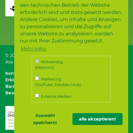
den technischen Betrieb der Website
Seite übersetzen
erforderlich sind und stets gesetzt werden.
Andere Cookies, um Inhalte und Anzeigen
zu personalisieren und die Zugriffe auf
unsere Website zu analysieren, werden
nur mit Ihrer Zustimmung gesetzt.
Mehr Infos
© 2026
Samariterstiftung
, Nürtingen
Alle Rechte vorbehalten.
Notwendig
(Matomo)
Kontakt
｜
Anfahrt ÖPNV / Parken
｜
Impressum
Marketing
Erklärung zur
(YouTube, Double Click)
Barrierefreiheit
｜
Datenschutz
｜
Datenschutz für
Bewerber*innen
Externe Medien
Auswahl
alle akzeptieren!
speichern!