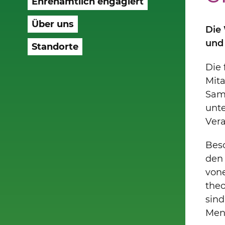
Ehrenamtlich engagiert
Über uns
Die
und 
Standorte
Die 
Mit
Sama
unt
Ver
Bes
den 
von
the
sind
Men