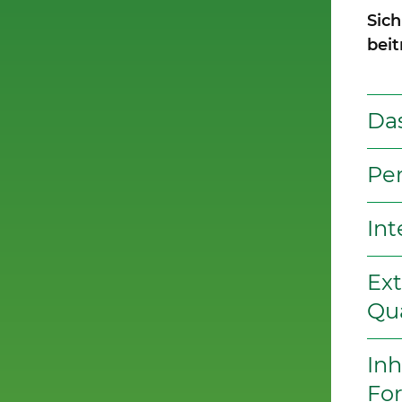
Sich
beit
Da
Pe
Int
Ext
Qua
Inh
Fo