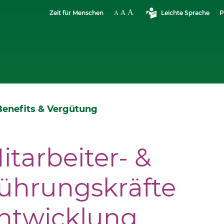
Zeit für Menschen
Leichte Sprache
P
Benefits & Vergütung
itarbeiter- &
ührungskräfte
ntwicklung