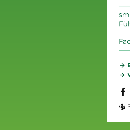
smi
Fü
Fac