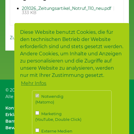
201026_Zeitungsartikel_Notruf_110_neu.pdf
333 KB
Diese Website benutzt Cookies, die für
Zur Nachrichtenübersicht
den technischen Betrieb der Website
erforderlich sind und stets gesetzt werden.
Andere Cookies, um Inhalte und Anzeigen
zu personalisieren und die Zugriffe auf
unsere Website zu analysieren, werden
nur mit Ihrer Zustimmung gesetzt.
Mehr Infos
© 2026
Samariterstiftung
, Nürtingen
Alle Rechte vorbehalten.
Notwendig
(Matomo)
Kontakt
｜
Anfahrt ÖPNV / Parken
｜
Impressum
Marketing
Erklärung zur
(YouTube, Double Click)
Barrierefreiheit
｜
Datenschutz
｜
Datenschutz für
Bewerber*innen
Externe Medien