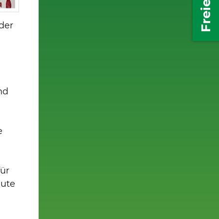
der
nd
e
ür
eute