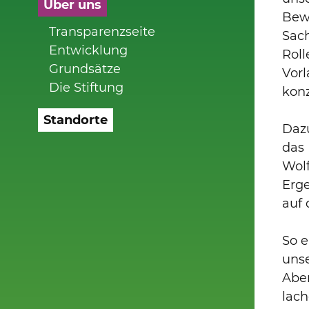
Über uns
Bew
Transparenzseite
Sach
Entwicklung
Roll
Grundsätze
Vor
Die Stiftung
konz
Standorte
Daz
das 
Wolf
Erge
auf
So 
uns
Aben
lach