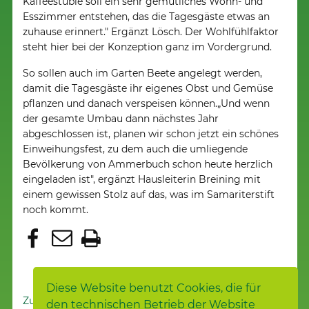
Kaffeestüble soll ein sehr gemütliches Wohn- und
Esszimmer entstehen, das die Tagesgäste etwas an
zuhause erinnert." Ergänzt Lösch. Der Wohlfühlfaktor
steht hier bei der Konzeption ganz im Vordergrund.
So sollen auch im Garten Beete angelegt werden,
damit die Tagesgäste ihr eigenes Obst und Gemüse
pflanzen und danach verspeisen können.„Und wenn
der gesamte Umbau dann nächstes Jahr
abgeschlossen ist, planen wir schon jetzt ein schönes
Einweihungsfest, zu dem auch die umliegende
Bevölkerung von Ammerbuch schon heute herzlich
eingeladen ist", ergänzt Hausleiterin Breining mit
einem gewissen Stolz auf das, was im Samariterstift
noch kommt.
Diese Website benutzt Cookies, die für
Zur Nachrichtenübersicht
den technischen Betrieb der Website