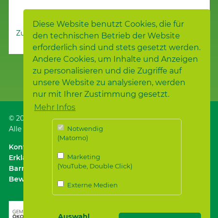
Diese Website benutzt Cookies, die für
Zur Nachrichtenübersicht
den technischen Betrieb der Website
erforderlich sind und stets gesetzt werden.
Andere Cookies, um Inhalte und Anzeigen
zu personalisieren und die Zugriffe auf
unsere Website zu analysieren, werden
nur mit Ihrer Zustimmung gesetzt.
Mehr Infos
© 2026
Samariterstiftung
, Nürtingen
Alle Rechte vorbehalten.
Notwendig
(Matomo)
Kontakt
｜
Anfahrt ÖPNV / Parken
｜
Impressum
Marketing
Erklärung zur
(YouTube, Double Click)
Barrierefreiheit
｜
Datenschutz
｜
Datenschutz für
Bewerber*innen
Externe Medien
Auswahl