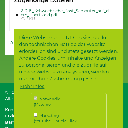
Zugehörige Dateien
210115_Schwaebische_Post_Samariter_auf_d
em_Haertsfeld.pdf
427 KB
Diese Website benutzt Cookies, die für
Zur Nachrichtenübersicht
den technischen Betrieb der Website
erforderlich sind und stets gesetzt werden.
Andere Cookies, um Inhalte und Anzeigen
zu personalisieren und die Zugriffe auf
unsere Website zu analysieren, werden
nur mit Ihrer Zustimmung gesetzt.
Mehr Infos
© 2026
Samariterstiftung
, Nürtingen
Alle Rechte vorbehalten.
Notwendig
(Matomo)
Kontakt
｜
Anfahrt ÖPNV / Parken
｜
Impressum
Marketing
Erklärung zur
(YouTube, Double Click)
Barrierefreiheit
｜
Datenschutz
｜
Datenschutz für