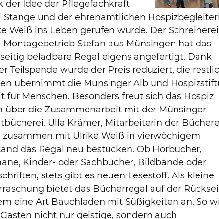
 der Idee der Pflegefachkraft
 Stange und der ehrenamtlichen Hospizbegleiter
ke Weiß ins Leben gerufen wurde. Der Schreinerei
 Montagebetrieb Stefan aus Münsingen hat das
seitig beladbare Regal eigens angefertigt. Dank
er Teilspende wurde der Preis reduziert, die restli
ten übernimmt die Münsinger Alb und Hospizstif
it für Menschen. Besonders freut sich das Hospiz
h über die Zusammenarbeit mit der Münsinger
tbücherei. Ulla Krämer, Mitarbeiterin der Büchere
d zusammen mit Ulrike Weiß in vierwöchigem
tand das Regal neu bestücken. Ob Hörbücher,
ane, Kinder- oder Sachbücher, Bildbände oder
schriften, stets gibt es neuen Lesestoff. Als kleine
raschung bietet das Bücherregal auf der Rücksei
m eine Art Bauchladen mit Süßigkeiten an. So w
Gästen nicht nur geistige, sondern auch