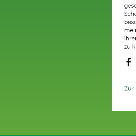
gesc
Sche
bes
mei
ihr
zu k
Zur