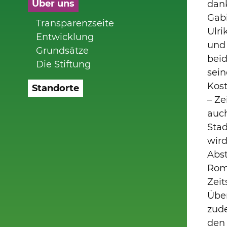
Über uns
dank
Gabi
Transparenzseite
Ulri
Entwicklung
und
Grundsätze
beid
Die Stiftung
sein
Kos
Standorte
– Ze
auc
Stad
wir
Abs
Rom
Zeit
Über
zude
den 