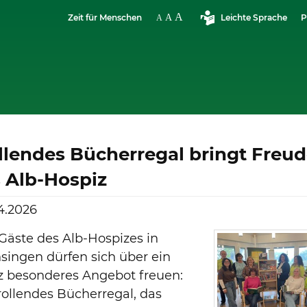
Zeit für Menschen
Leichte Sprache
P
llendes Bücherregal bringt Freu
s Alb-Hospiz
4.2026
Gäste des Alb-Hospizes in
ingen dürfen sich über ein
z besonderes Angebot freuen:
rollendes Bücherregal, das