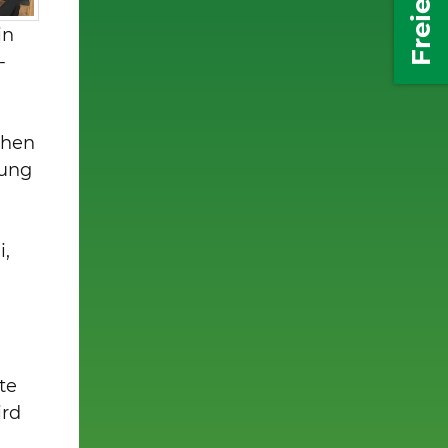
in
-
chen
tung
i,
te
ird