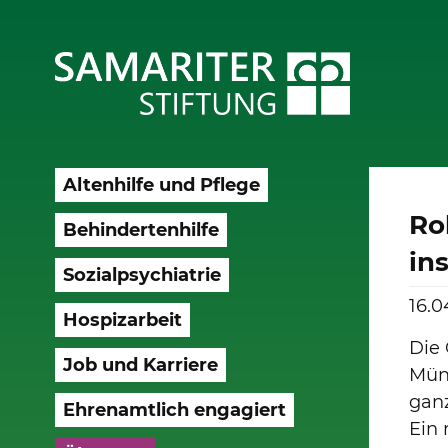
Altenhilfe und Pflege
Ro
Behindertenhilfe
in
Sozialpsychiatrie
16.0
Hospizarbeit
Die 
Job und Karriere
Müns
gan
Ehrenamtlich engagiert
Ein 