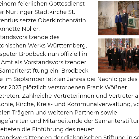
einem feierlichen Gottesdienst
er Nürtinger Stadtkirche St.
entius setzte Oberkirchenrätin
Annette Noller,
tandsvorsitzende des
konischen Werks Württemberg,
peter Brodbeck nun offiziell in
 Amt als Vorstandsvorsitzender
Samariterstiftung ein. Brodbeck
e im September letzten Jahres die Nachfolge des
st 2023 plötzlich verstorbenen Frank Wößner
treten. Zahlreiche Vertreterinnen und Vertreter 
onie, Kirche, Kreis- und Kommunalverwaltung, v
alen Trägern und weiteren Partnern sowie
gefährten und Mitarbeitende der Samariterstiftu
eiteten die Einführung des neuen
tandsvorsitzenden der diakonischen Stiftung in s