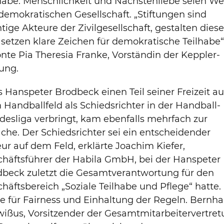
habe. Menschlichkeit und Nächstenliebe seien We
demokratischen Gesellschaft. „Stiftungen sind
tige Akteure der Zivilgesellschaft, gestalten dies
setzen klare Zeichen für demokratische Teilhabe“
nte Pia Theresia Franke, Vorständin der Keppler-
tung.
 Hanspeter Brodbeck einen Teil seiner Freizeit au
Handballfeld als Schiedsrichter in der Handball-
esliga verbringt, kam ebenfalls mehrfach zur
che. Der Schiedsrichter sei ein entscheidender
ur auf dem Feld, erklärte Joachim Kiefer,
häftsführer der Habila GmbH, bei der Hanspeter
dbeck zuletzt die Gesamtverantwortung für den
häftsbereich „Soziale Teilhabe und Pflege“ hatte.
e für Fairness und Einhaltung der Regeln. Bernha
ißus, Vorsitzender der Gesamtmitarbeitervertre