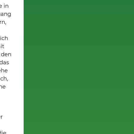
e in
gang
rn,
ich
it
 den
 das
ehe
uch,
ene
r
die