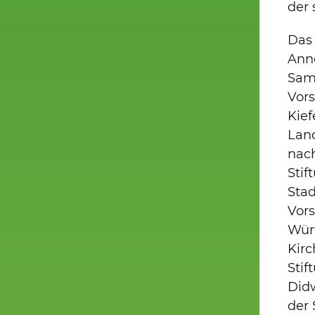
der 
Das 
Anne
Sama
Vors
Kief
Land
nach
Stif
Stad
Vor
Würt
Kirc
Stif
Didw
der 