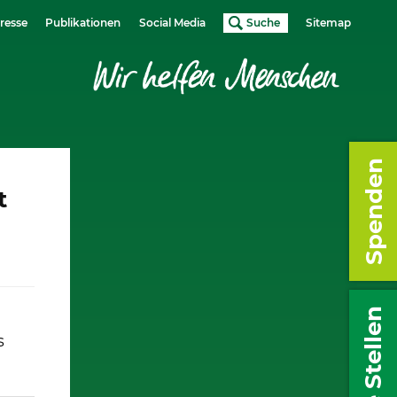
resse
Publikationen
Social Media
Suche
Sitemap
Spenden
t
Freie Stellen
s