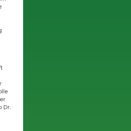
e
g
ft
r
olle
er
o Dr.