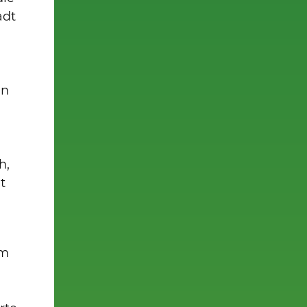
adt
en
h,
t
um