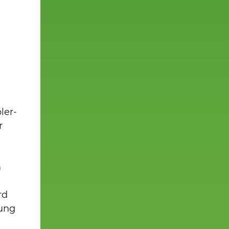
ler-
r
m
rd
tung