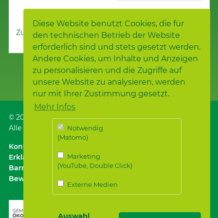
Diese Website benutzt Cookies, die für
Zur Nachrichtenübersicht
den technischen Betrieb der Website
erforderlich sind und stets gesetzt werden.
Andere Cookies, um Inhalte und Anzeigen
zu personalisieren und die Zugriffe auf
unsere Website zu analysieren, werden
nur mit Ihrer Zustimmung gesetzt.
Mehr Infos
© 2026
Samariterstiftung
, Nürtingen
Alle Rechte vorbehalten.
Notwendig
(Matomo)
Kontakt
｜
Anfahrt ÖPNV / Parken
｜
Impressum
Marketing
Erklärung zur
(YouTube, Double Click)
Barrierefreiheit
｜
Datenschutz
｜
Datenschutz für
Bewerber*innen
Externe Medien
Auswahl