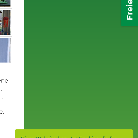
ene
.
 .
e.