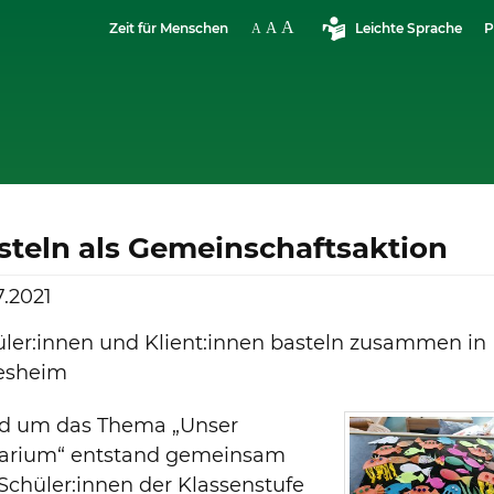
Zeit für Menschen
Leichte Sprache
P
steln als Gemeinschaftsaktion
7.2021
ler:innen und Klient:innen basteln zusammen in
esheim
d um das Thema „Unser
arium“ entstand gemeinsam
Schüler:innen der Klassenstufe