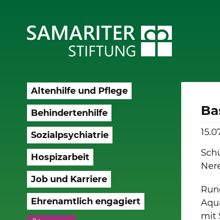
Altenhilfe und Pflege
Ba
Behindertenhilfe
15.0
Sozialpsychiatrie
Schü
Hospizarbeit
Ner
Job und Karriere
Run
Ehrenamtlich engagiert
Aqu
mit 