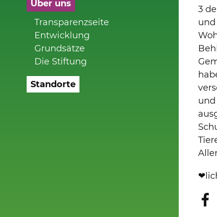
Über uns
3 de
Transparenzseite
und 
Entwicklung
Woh
Grundsätze
Behi
Die Stiftung
Gem
habe
Standorte
vers
und 
ausg
Sch
Tier
Alle
❤lic