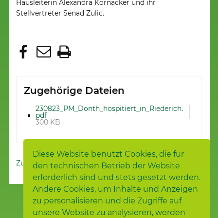
Hausleiterin Alexandra Kornacker und ihr
Stellvertreter Senad Zulic.
Zugehörige Dateien
230823_PM_Donth_hospitiert_in_Riederich.
pdf
300 KB
Diese Website benutzt Cookies, die für
Zur Presseübersicht
den technischen Betrieb der Website
erforderlich sind und stets gesetzt werden.
Andere Cookies, um Inhalte und Anzeigen
zu personalisieren und die Zugriffe auf
unsere Website zu analysieren, werden