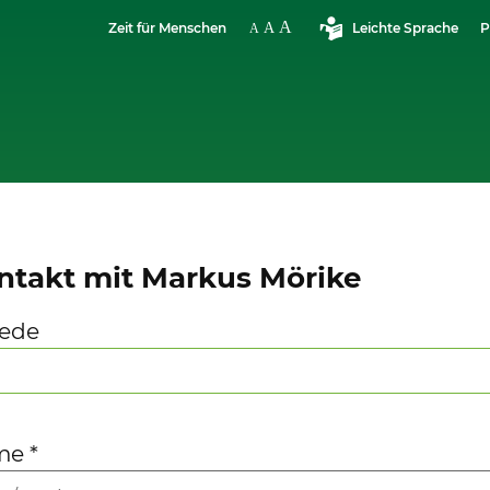
Zeit für Menschen
Leichte Sprache
P
ntakt mit Markus Mörike
ede
me
*