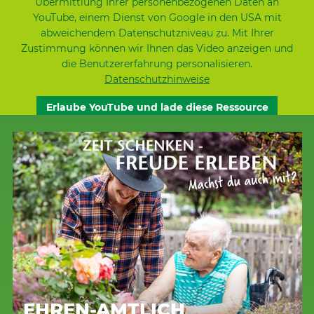
Übermittlung Ihrer personenbezogenen Daten an
YouTube, einem Dienst von Google in den USA mit
abweichendem Datenschutzniveau zu. Mit Ihrer
Zustimmung können wir Ihnen das Video anzeigen und
die Benutzererfahrung personalisieren.
Datenschutzhinweise
Erlaube YouTube und lade diese Ressource
EHREN-AMTLICH