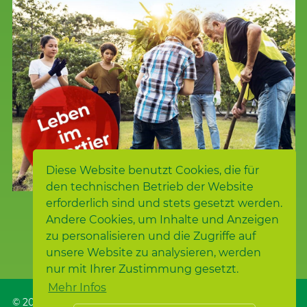
Diese Website benutzt Cookies, die für
den technischen Betrieb der Website
erforderlich sind und stets gesetzt werden.
Andere Cookies, um Inhalte und Anzeigen
zu personalisieren und die Zugriffe auf
unsere Website zu analysieren, werden
nur mit Ihrer Zustimmung gesetzt.
Mehr Infos
© 2026
Samariterstiftung
, Nürtingen