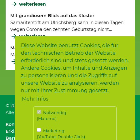
weiterlesen
Mit grandiosem Blick auf das Kloster
Samariterstift am Ulrichsberg kann in diesen Tagen
wegen Corona den zehnten Geburtstag nicht…
weiterlesen
Diese Website benutzt Cookies, die für
Maibaum steht
den technischen Betrieb der Website
Maibaum im Samariterstift am Ulrichsberg
erforderlich sind und stets gesetzt werden.
weiterlesen
Andere Cookies, um Inhalte und Anzeigen
zu personalisieren und die Zugriffe auf
unsere Website zu analysieren, werden
nur mit Ihrer Zustimmung gesetzt.
Mehr Infos
© 2026
Samariterstiftung
, Nürtingen
Alle Rechte vorbehalten.
Notwendig
(Matomo)
Kontakt
｜
Anfahrt ÖPNV / Parken
｜
Impressum
Marketing
Erklärung zur
(YouTube, Double Click)
Barrierefreiheit
｜
Datenschutz
｜
Datenschutz für