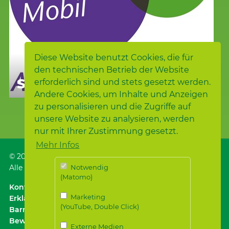
Diese Website benutzt Cookies, die für
den technischen Betrieb der Website
SAMARITER- MOBIL
erforderlich sind und stets gesetzt werden.
Andere Cookies, um Inhalte und Anzeigen
zu personalisieren und die Zugriffe auf
unsere Website zu analysieren, werden
nur mit Ihrer Zustimmung gesetzt.
Mehr Infos
© 2026
Samariterstiftung
, Nürtingen
Alle Rechte vorbehalten.
Notwendig
(Matomo)
Kontakt
｜
Anfahrt ÖPNV / Parken
｜
Impressum
Marketing
Erklärung zur
(YouTube, Double Click)
Barrierefreiheit
｜
Datenschutz
｜
Datenschutz für
Bewerber*innen
Externe Medien