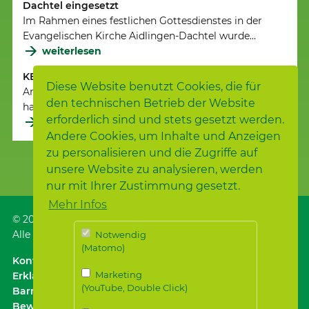
Dachtel eingesetzt
Im Rahmen eines festlichen Gottesdienstes in der
Evangelischen Kirche Aidlingen-Dachtel wurde…
weiterlesen
KESS-Kurs erfolgreich absolviert
Diese Website benutzt Cookies, die für
Andrea Lück, Mitarbeiterin im Samariterstift Dachtel,
den technischen Betrieb der Website
hat vergangene Woche ihren KESS-Kurs (Kurse…
erforderlich sind und stets gesetzt werden.
weiterlesen
Andere Cookies, um Inhalte und Anzeigen
zu personalisieren und die Zugriffe auf
unsere Website zu analysieren, werden
nur mit Ihrer Zustimmung gesetzt.
Mehr Infos
© 2026
Samariterstiftung
, Nürtingen
Alle Rechte vorbehalten.
Notwendig
(Matomo)
Kontakt
｜
Anfahrt ÖPNV / Parken
｜
Impressum
Marketing
Erklärung zur
(YouTube, Double Click)
Barrierefreiheit
｜
Datenschutz
｜
Datenschutz für
Bewerber*innen