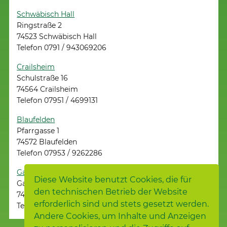
Schwäbisch Hall
Ringstraße 2
74523 Schwäbisch Hall
Telefon 0791 / 943069206
Crailsheim
Schulstraße 16
74564 Crailsheim
Telefon 07951 / 4699131
Blaufelden
Pfarrgasse 1
74572 Blaufelden
Telefon 07953 / 9262286
Gaildorf
Diese Website benutzt Cookies, die für
Gartenstraße 13
den technischen Betrieb der Website
74405 Gaildorf
erforderlich sind und stets gesetzt werden.
Telefon 07971 / 9783318
Andere Cookies, um Inhalte und Anzeigen